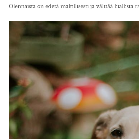
Olennaista on edetä maltillisesti ja välttää liiallista r