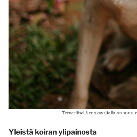
Terveellisellä ruokavaliolla on suuri
Yleistä koiran ylipainosta