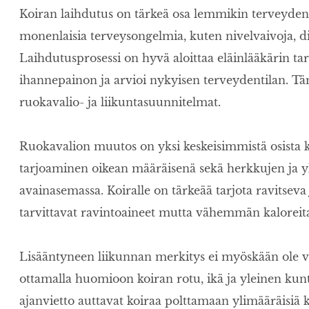
Koiran laihdutus on tärkeä osa lemmikin terveyden y
monenlaisia terveysongelmia, kuten nivelvaivoja, di
Laihdutusprosessi on hyvä aloittaa eläinlääkärin tar
ihannepainon ja arvioi nykyisen terveydentilan. Täm
ruokavalio- ja liikuntasuunnitelmat.
Ruokavalion muutos on yksi keskeisimmistä osista k
tarjoaminen oikean määräisenä sekä herkkujen ja y
avainasemassa. Koiralle on tärkeää tarjota ravitseva 
tarvittavat ravintoaineet mutta vähemmän kaloreit
Lisääntyneen liikunnan merkitys ei myöskään ole v
ottamalla huomioon koiran rotu, ikä ja yleinen kunto.
ajanvietto auttavat koiraa polttamaan ylimääräisiä k