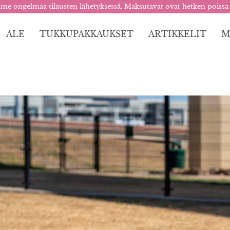
me ongelmaa tilausten lähetyksessä. Maksutavat ovat hetken poissa
ALE
TUKKUPAKKAUKSET
ARTIKKELIT
M