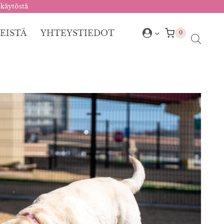
 käytöstä
EISTÄ
YHTEYSTIEDOT
0