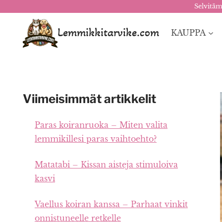
Selvitäm
Siirry
sisältöön
Lemmikkitarvike.com
KAUPPA
Viimeisimmät artikkelit
Paras koiranruoka – Miten valita
lemmikillesi paras vaihtoehto?
Matatabi – Kissan aisteja stimuloiva
kasvi
Vaellus koiran kanssa – Parhaat vinkit
onnistuneelle retkelle