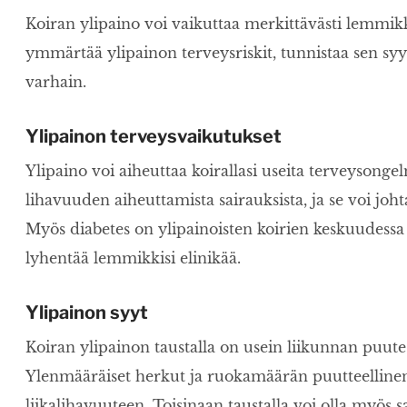
Koiran ylipaino voi vaikuttaa merkittävästi lemmik
ymmärtää ylipainon terveysriskit, tunnistaa sen syyt
varhain.
Ylipainon terveysvaikutukset
Ylipaino voi aiheuttaa koirallasi useita terveysonge
lihavuuden aiheuttamista sairauksista, ja se voi joh
Myös diabetes on ylipainoisten koirien keskuudessa y
lyhentää lemmikkisi elinikää.
Ylipainon syyt
Koiran ylipainon taustalla on usein liikunnan puut
Ylenmääräiset herkut ja ruokamäärän puutteellinen
liikalihavuuteen. Toisinaan taustalla voi olla myös sa