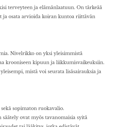
kisi terveyteen ja elämänlaatuun. On tärkeää
 ja osata arvioida koiran kuntoa riittävän
lmia. Nivelrikko on yksi yleisimmistä
taa krooniseen kipuun ja liikkumisvaikeuksiin.
leisempi, mistä voi seurata lisäsairauksia ja
e sekä sopimaton ruokavalio.
 säätely ovat myös tavanomaisia syitä
iraudet tai lääkitys, jotka edistävät