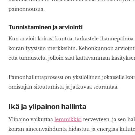
painonnousua.
Tunnistaminen ja arviointi
Kun arvioit koirasi kuntoa, tarkastele ihannepainoa 
koiran fyysisiin merkkeihin. Kehonkunnon arviointiin
että tunnustelu, jolloin saat kattavamman käsityksen
Painonhallintaprosessi on yksilöllinen jokaiselle koi
omistajan sitoutumista ja jatkuvaa seurantaa.
Ikä ja ylipainon hallinta
Ylipaino vaikuttaa
lemmikkisi
terveyteen, ja sen hal
koiran aineenvaihdunta hidastuu ja energiaa kulu