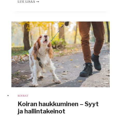
KOIRAN
LUE LISÄÄ
TASSUT
PAKKASELLA
–
VINKKEJÄ
JA
HOITO-
OHJEITA
TALVEEN
KOIRAT
Koiran haukkuminen – Syyt
ja hallintakeinot