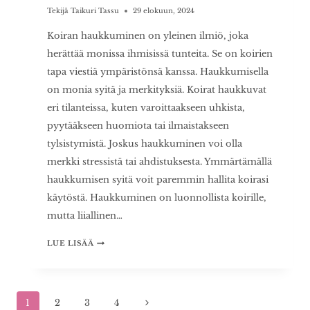
Tekijä
Taikuri Tassu
29 elokuun, 2024
Koiran haukkuminen on yleinen ilmiö, joka
herättää monissa ihmisissä tunteita. Se on koirien
tapa viestiä ympäristönsä kanssa. Haukkumisella
on monia syitä ja merkityksiä. Koirat haukkuvat
eri tilanteissa, kuten varoittaakseen uhkista,
pyytääkseen huomiota tai ilmaistakseen
tylsistymistä. Joskus haukkuminen voi olla
merkki stressistä tai ahdistuksesta. Ymmärtämällä
haukkumisen syitä voit paremmin hallita koirasi
käytöstä. Haukkuminen on luonnollista koirille,
mutta liiallinen…
KOIRAN
LUE LISÄÄ
HAUKKUMINEN
–
SYYT
Sivunavigointi
JA
Seuraava
1
2
3
4
HALLINTAKEINOT