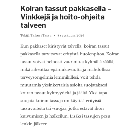
Koiran tassut pakkasella –
Vinkkejä ja hoito-ohjeita
talveen
Tekijä
Taikuri Tassu
8 syyskuun, 2024
Kun pakkaset kiristyvät talvella, koiran tassut
pakkasella tarvitsevat erityistä huolenpitoa. Koiran
tassut voivat helposti vaurioitua kylmällä säällä,
mikä aiheuttaa epämukavuutta ja mahdollisia
terveysongelmia lemmikillesi. Voit tehdä
muutamia yksinkertaisia asioita suojataksesi
koiran tassut kylmyydeltä ja jäältä. Yksi tapa
suojata koiran tassuja on käyttää erityisiä
tassuvoiteita tai -suojaa, jotka estävät ihon
kuivumisen ja halkeilun. Lisäksi tassujen pesu
lenkin jälkeen…