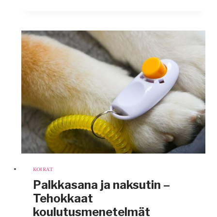
KURAKELEIHIN
KOIRAN
KANSSA
–
NÄIN
PIDÄT
LEMMIKISTÄSI
HUOLTA
KOIRAT
Palkkasana ja naksutin –
Tehokkaat
koulutusmenetelmät