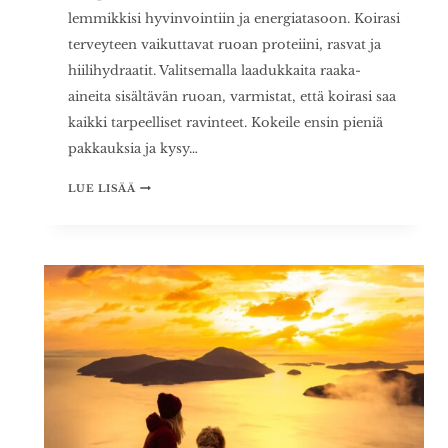
lemmikkisi hyvinvointiin ja energiatasoon. Koirasi
terveyteen vaikuttavat ruoan proteiini, rasvat ja
hiilihydraatit. Valitsemalla laadukkaita raaka-
aineita sisältävän ruoan, varmistat, että koirasi saa
kaikki tarpeelliset ravinteet. Kokeile ensin pieniä
pakkauksia ja kysy…
PARAS
LUE LISÄÄ
KOIRANRUOKA
–
MITEN
VALITA
LEMMIKILLESI
PARAS
VAIHTOEHTO?