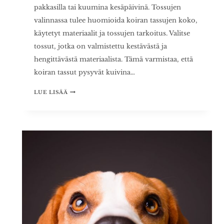
pakkasilla tai kuumina kesäpäivinä. Tossujen
valinnassa tulee huomioida koiran tassujen koko,
käytetyt materiaalit ja tossujen tarkoitus. Valitse
tossut, jotka on valmistettu kestävästä ja
hengittävästä materiaalista. Tämä varmistaa, että
koiran tassut pysyvät kuivina…
VINKIT
LUE LISÄÄ
KOIRAN
TOSSUJEN
VALINTAAN
–
TÄYDELLINEN
OPAS