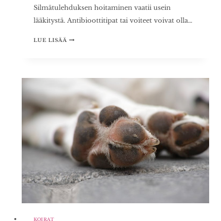
Silmätulehduksen hoitaminen vaatii usein
lääkitystä. Antibioottitipat tai voiteet voivat olla…
KOIRAN
LUE LISÄÄ
SILMÄTULEHDUS
–
OIREET,
HOITO
JA
EHKÄISY
KOIRAT