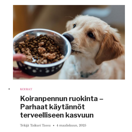
TEHOKKAAT
KOULUTUSMENETELMÄT
LEMMIKILLE
KOIRAT
Koiranpennun ruokinta –
Parhaat käytännöt
terveelliseen kasvuun
Tekijä
Taikuri Tassu
4 maaliskuun, 2025