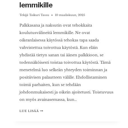
lemmikille
Tekijä
Taikuri Tassu
10 maaliskuun, 2025
Palkkasana ja naksutin ovat tehokkaita
koulutusvälineitä lemmikille. Ne ovat
oikeanlaisessa käytössä tehokas tapa saada
vahvistettua toivottua käytöstä. Kun eläin
yhdistää tietyn sanan tai äänen palkkioon, se
todennäköisesti toistaa toivottua käytöstä. Tämä
menetelmä luo selkeän yhteyden toiminnan ja
positiivisen palautteen välille. Ehdollistaminen
toimii parhaiten, kun se tehdään
johdonmukaisesti ja oikein ajoitetusti. Toistuvuus
on myös avainasemassa, kun…
PALKKASANA
LUE LISÄÄ
JA
NAKSUTIN
–