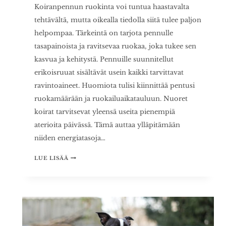
Koiranpennun ruokinta voi tuntua haastavalta
tehtävältä, mutta oikealla tiedolla siitä tulee paljon
helpompaa. Tärkeintä on tarjota pennulle
tasapainoista ja ravitsevaa ruokaa, joka tukee sen
kasvua ja kehitystä. Pennuille suunnitellut
erikoisruuat sisältävät usein kaikki tarvittavat
ravintoaineet. Huomiota tulisi kiinnittää pentusi
ruokamäärään ja ruokailuaikatauluun. Nuoret
koirat tarvitsevat yleensä useita pienempiä
aterioita päivässä. Tämä auttaa ylläpitämään
niiden energiatasoja…
KOIRANPENNUN
LUE LISÄÄ
RUOKINTA
–
PARHAAT
KÄYTÄNNÖT
TERVEELLISEEN
KASVUUN