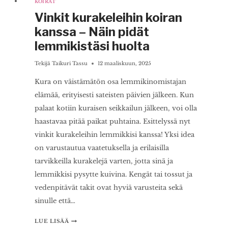
KOIRAT
Vinkit kurakeleihin koiran
kanssa – Näin pidät
lemmikistäsi huolta
Tekijä
Taikuri Tassu
12 maaliskuun, 2025
Kura on väistämätön osa lemmikinomistajan
elämää, erityisesti sateisten päivien jälkeen. Kun
palaat kotiin kuraisen seikkailun jälkeen, voi olla
haastavaa pitää paikat puhtaina. Esittelyssä nyt
vinkit kurakeleihin lemmikkisi kanssa! Yksi idea
on varustautua vaatetuksella ja erilaisilla
tarvikkeilla kurakelejä varten, jotta sinä ja
lemmikkisi pysytte kuivina. Kengät tai tossut ja
vedenpitävät takit ovat hyviä varusteita sekä
sinulle että…
VINKIT
LUE LISÄÄ