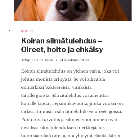
KOIRAT
Koiran silmätulehdus –
Oireet, hoito ja ehkäisy
Tekijä
Taikuri Tassu
24 lokakuun, 2024
Koiran silmätulehdus on yleinen vaiva, joka voi
johtua monista eri syistä. Se voi aiheutua
esimerkiksi bakteereista, viruksista
tai allergioista. Silmätulehdus voi aiheuttaa
koiralle kipua ja epämukavuutta, jonka vuoksi on
tärkeää tunnistaa silmätulehduksen oireet ajoissa.
Punoitus, turvotus ja silmien vuotaminen ovat
tavallisia silmätulehduksen merkkejä. Jos
huomaat näitä oireita, ota yhteyttä eläinlääkäriin.