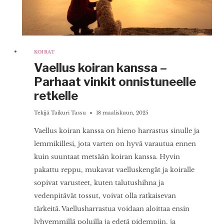
KOIRAT
Vaellus koiran kanssa –
Parhaat vinkit onnistuneelle
retkelle
Tekijä
Taikuri Tassu
18 maaliskuun, 2025
Vaellus koiran kanssa on hieno harrastus sinulle ja
lemmikillesi, jota varten on hyvä varautua ennen
kuin suuntaat metsään koiran kanssa. Hyvin
pakattu reppu, mukavat vaelluskengät ja koiralle
sopivat varusteet, kuten talutushihna ja
vedenpitävät tossut, voivat olla ratkaisevan
tärkeitä. Vaellusharrastua voidaan aloittaa ensin
lyhyemmillä poluilla ja edetä pidempiin, ja