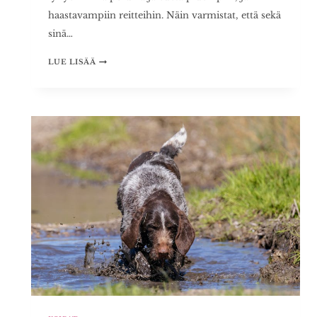
haastavampiin reitteihin. Näin varmistat, että sekä
sinä…
VAELLUS
LUE LISÄÄ
KOIRAN
KANSSA
–
PARHAAT
VINKIT
ONNISTUNEELLE
RETKELLE