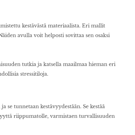
istettu kestävästä materiaalista. Eri mallit
Näiden avulla voit helposti sovittaa sen osaksi
tilaisuuden tutkia ja katsella maailmaa hieman eri
lisia stressitiloja.
, ja se tunnetaan kestävyydestään. Se kestää
stävyyttä riippumatolle, varmistaen turvallisuuden