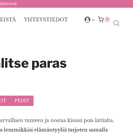
 käytöstä
EISTÄ
YHTEYSTIEDOT
0
litse paras
TOT
PEDIT
allisen tunteen ja nostaa kissasi pois lattialta,
aa lemmikkisi elämäntyyliä tarjoten samalla