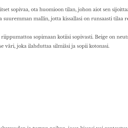
tset sopivaa, ota huomioon tilan, johon aiot sen sijoitt
 suuremman mallin, jotta kissallasi on runsaasti tilaa 
t riippumattoa sopimaan kotiisi sopivasti. Beige on neutr
 väri, joka ilahduttaa silmiäsi ja sopii kotonasi.