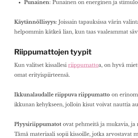
Punainen
: Punainen on energinen ja stimuloiv
Käytännöllisyys:
Joissain tapauksissa värin valin
helpommin kätkeä lian, kun taas vaaleammat sävy
Riippumattojen tyypit
Kun valitset kissallesi
riippumatto
a, on hyvä miett
omat erityispiirteensä.
Ikkunalaudalle riippuva riippumatto
on erinomai
ikkunan kehykseen, jolloin kisut voivat nauttia au
Plyysiriippumatot
ovat pehmeitä ja mukavia, ja n
Tämä materiaali sopii kissoille, jotka arvostavat