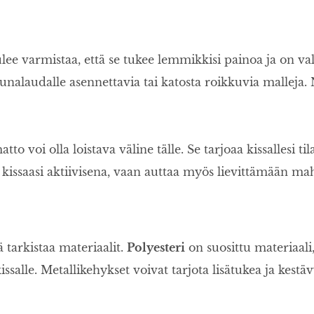
lee varmistaa, että se tukee lemmikkisi painoa ja on valm
kunalaudalle asennettavia tai katosta roikkuvia malleja. 
tto voi olla loistava väline tälle. Se tarjoaa kissallesi 
ssaasi aktiivisena, vaan auttaa myös lievittämään mahdol
 tarkistaa materiaalit.
Polyesteri
on suosittu materiaali
e kissalle. Metallikehykset voivat tarjota lisätukea ja ke