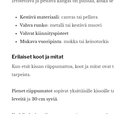
Irrotettava ja pestävä kangas on plussaa, koska se
Kestävä materiaali
: canvas tai pellava
Vahva runko
: metalli tai kestävä muovi
Vahvat kiinnityspisteet
Mukava vuoripinta
: mokka tai keinoturkis
Erilaiset koot ja mitat
Kun etsit kissan riippumattoa, koot ja mitat ovat 
tarpeista.
Pienet riippumatot
sopivat yksittäisille kissoille
leveitä
ja
30 cm syviä
.