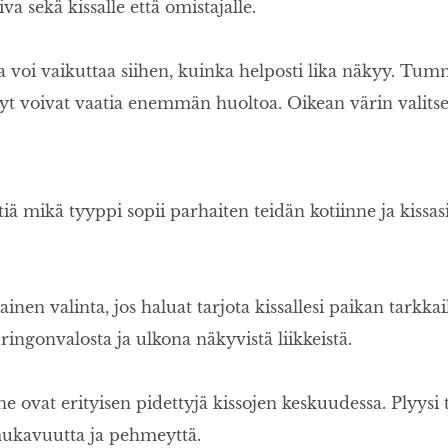
a sekä kissalle että omistajalle.
ta voi vaikuttaa siihen, kuinka helposti lika näkyy. Tu
t voivat vaatia enemmän huoltoa. Oikean värin valits
iä mikä tyyppi sopii parhaiten teidän kotiinne ja kissasi
nen valinta, jos haluat tarjota kissallesi paikan tarkk
ringonvalosta ja ulkona näkyvistä liikkeistä.
e ovat erityisen pidettyjä kissojen keskuudessa. Plyys
 mukavuutta ja pehmeyttä.