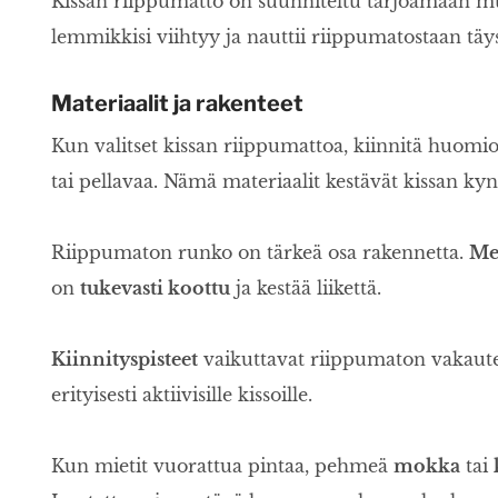
Kissan riippumatto on suunniteltu tarjoamaan muk
lemmikkisi viihtyy ja nauttii riippumatostaan täy
Materiaalit ja rakenteet
Kun valitset kissan riippumattoa, kiinnitä huomi
tai pellavaa. Nämä materiaalit kestävät kissan k
Riippumaton runko on tärkeä osa rakennetta.
Met
on
tukevasti koottu
ja kestää liikettä.
Kiinnityspisteet
vaikuttavat riippumaton vakauteen
erityisesti aktiivisille kissoille.
Kun mietit vuorattua pintaa, pehmeä
mokka
tai