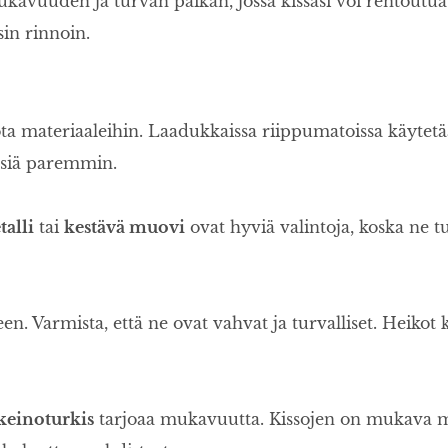
avuuden ja turvan paikan, jossa kissasi voi rentoutua
sin rinnoin.
ota materiaaleihin. Laadukkaissa riippumatoissa käytet
ynsiä paremmin.
alli
tai
kestävä muovi
ovat hyviä valintoja, koska ne tu
. Varmista, että ne ovat vahvat ja turvalliset. Heikot k
keinoturkis
tarjoaa mukavuutta. Kissojen on mukava ma