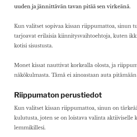
uuden ja jännittävän tavan pitää sen virkeänä.
Kun valitset sopivaa kissan riippumattoa, sinun tu
tarjoavat erilaisia kiinnitysvaihtoehtoja, kuten ik
kotisi sisustusta.
Monet kissat nauttivat korkealla olosta, ja riippuma
näkökulmasta. Tämä ei ainoastaan auta pitämään ki
Riippumaton perustiedot
Kun valitset kissan riippumattoa, sinun on tärkeää
kulutusta, joten se on loistava valinta aktiivisell
lemmikillesi.