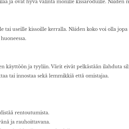
aa ja ovat hyvä valinta monille kissaroduille. Näiden 
le tai useille kissoille kerralla. Näiden koko voi olla jopa
 huoneessa.
n käyttöön ja tyyliin. Värit eivät pelkästään ilahduta s
ttaa tai innostaa sekä lemmikkiä että omistajaa.
edistää rentoutumista.
vänä ja rauhoittavana.