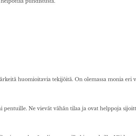
 helpottaa puhdistusta.
tärkeitä huomioitavia tekijöitä. On olemassa monia eri va
 tai pentuille. Ne vievät vähän tilaa ja ovat helppoja sijo