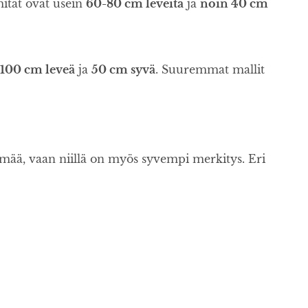
mitat ovat usein
60-80 cm leveitä
ja
noin 40 cm
100 cm leveä
ja
50 cm syvä
. Suuremmat mallit
ilmää, vaan niillä on myös syvempi merkitys. Eri