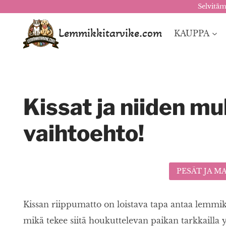
Selvitäm
Siirry
sisältöön
Lemmikkitarvike.com
KAUPPA
Kissat ja niiden mu
vaihtoehto!
PESÄT JA M
Kissan riippumatto on loistava tapa antaa lemmikill
mikä tekee siitä houkuttelevan paikan tarkkailla