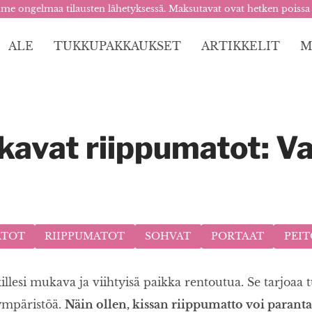
me ongelmaa tilausten lähetyksessä. Maksutavat ovat hetken poissa
ALE
TUKKUPAKKAUKSET
ARTIKKELIT
M
kavat riippumatot: Va
ATOT
RIIPPUMATOT
SOHVAT
PORTAAT
PEI
esi mukava ja viihtyisä paikka rentoutua. Se tarjoaa turv
 ympäristöä.
Näin ollen, kissan riippumatto voi parant