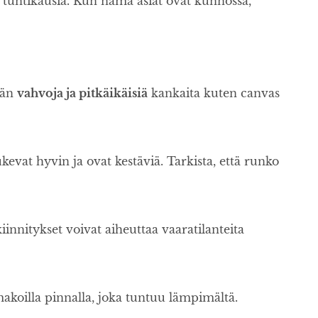
 tuntikausia. Kun nämä asiat ovat kunnossa,
ään
vahvoja ja pitkäikäisiä
kankaita kuten canvas
kevat hyvin ja ovat kestäviä. Tarkista, että runko
iinnitykset voivat aiheuttaa vaaratilanteita
koilla pinnalla, joka tuntuu lämpimältä.