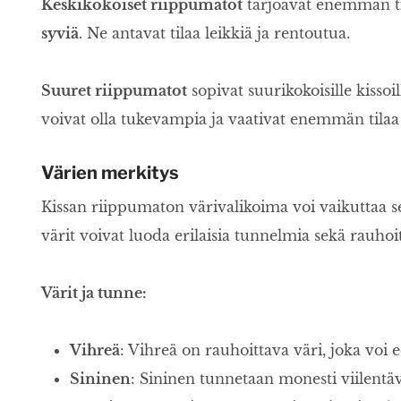
Keskikokoiset riippumatot
tarjoavat enemmän til
syviä
. Ne antavat tilaa leikkiä ja rentoutua.
Suuret riippumatot
sopivat suurikokoisille kissoil
voivat olla tukevampia ja vaativat enemmän tilaa
Värien merkitys
Kissan riippumaton värivalikoima voi vaikuttaa se
värit voivat luoda erilaisia tunnelmia sekä rauhoi
Värit ja tunne:
Vihreä
: Vihreä on rauhoittava väri, joka voi 
Sininen
: Sininen tunnetaan monesti viilentä