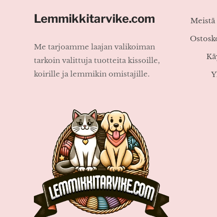
Lemmikkitarvike.com
Meistä
Ostosk
Me tarjoamme laajan valikoiman
Kä
tarkoin valittuja tuotteita kissoille,
koirille ja lemmikin omistajille.
Y