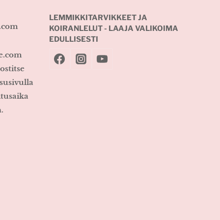
LEMMIKKITARVIKKEET JA
e.com
KOIRANLELUT - LAAJA VALIKOIMA
EDULLISESTI
ke.com
ostitse
susivulla
itusaika
.