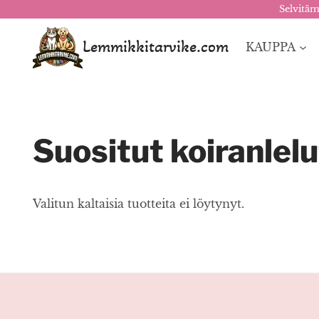
Selvitäm
Siirry
sisältöön
Lemmikkitarvike.com
KAUPPA
Suositut koiranlelu
Valitun kaltaisia tuotteita ei löytynyt.