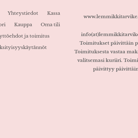
Yhteystiedot
Kassa
www.lemmikkitarvik
ori
Kauppa
Oma tili
info(at)lemmikkitarvi
yttöehdot ja toimitus
Toimitukset päivittäin p
ksityisyyskäytännöt
Toimituksesta vastaa mak
valitsemasi kuriiri. Toim
päivittyy päivittäin