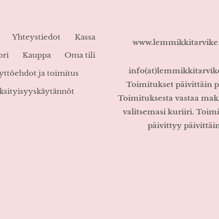
Yhteystiedot
Kassa
www.lemmikkitarvik
ori
Kauppa
Oma tili
info(at)lemmikkitarvi
yttöehdot ja toimitus
Toimitukset päivittäin p
ksityisyyskäytännöt
Toimituksesta vastaa mak
valitsemasi kuriiri. Toim
päivittyy päivittäin