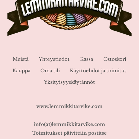
Meistä
Yhteystiedot
Kassa
Ostoskori
Kauppa
Oma tili
Käyttöehdot ja toimitus
Yksityisyyskäytännöt
www.lemmikkitarvike.com
info(at)lemmikkitarvike.com
Toimitukset päivittäin postitse