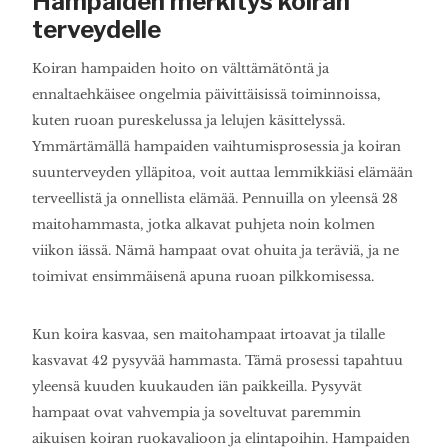
Hampaiden merkitys koiran
terveydelle
Koiran hampaiden hoito on välttämätöntä ja
ennaltaehkäisee ongelmia päivittäisissä toiminnoissa,
kuten ruoan pureskelussa ja lelujen käsittelyssä.
Ymmärtämällä hampaiden vaihtumisprosessia ja koiran
suunterveyden ylläpitoa, voit auttaa lemmikkiäsi elämään
terveellistä ja onnellista elämää. Pennuilla on yleensä 28
maitohammasta, jotka alkavat puhjeta noin kolmen
viikon iässä. Nämä hampaat ovat ohuita ja teräviä, ja ne
toimivat ensimmäisenä apuna ruoan pilkkomisessa.
Kun koira kasvaa, sen maitohampaat irtoavat ja tilalle
kasvavat 42 pysyvää hammasta. Tämä prosessi tapahtuu
yleensä kuuden kuukauden iän paikkeilla. Pysyvät
hampaat ovat vahvempia ja soveltuvat paremmin
aikuisen koiran ruokavalioon ja elintapoihin. Hampaiden