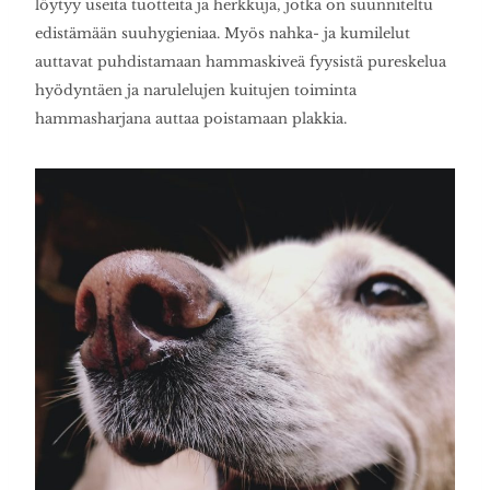
löytyy useita tuotteita ja herkkuja, jotka on suunniteltu
edistämään suuhygieniaa. Myös nahka- ja kumilelut
auttavat puhdistamaan hammaskiveä fyysistä pureskelua
hyödyntäen ja narulelujen kuitujen toiminta
hammasharjana auttaa poistamaan plakkia.