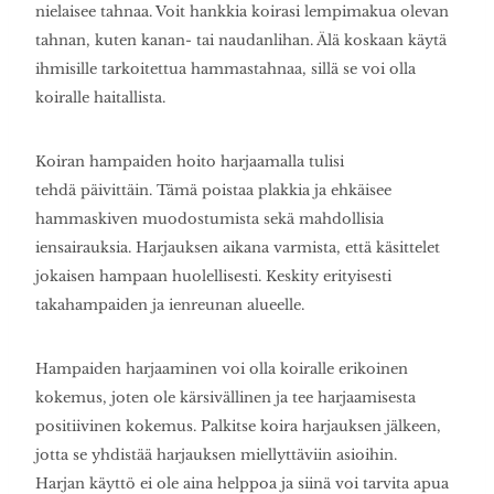
nielaisee tahnaa. Voit hankkia koirasi lempimakua olevan
tahnan, kuten kanan- tai naudanlihan. Älä koskaan käytä
ihmisille tarkoitettua hammastahnaa, sillä se voi olla
koiralle haitallista.
Koiran hampaiden hoito harjaamalla tulisi
tehdä päivittäin. Tämä poistaa plakkia ja ehkäisee
hammaskiven muodostumista sekä mahdollisia
iensairauksia. Harjauksen aikana varmista, että käsittelet
jokaisen hampaan huolellisesti. Keskity erityisesti
takahampaiden ja ienreunan alueelle.
Hampaiden harjaaminen voi olla koiralle erikoinen
kokemus, joten ole kärsivällinen ja tee harjaamisesta
positiivinen kokemus. Palkitse koira harjauksen jälkeen,
jotta se yhdistää harjauksen miellyttäviin asioihin.
Harjan käyttö ei ole aina helppoa ja siinä voi tarvita apua