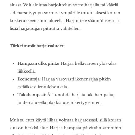
alussa. Voit aloittaa harjoittelun sormiharjalla tai kääriä
sideharsotyynyn sormesi ympärille totuttaaksesi koiran
kosketukseen suun alueella. Harjoittele säännöllisesti ja
lisää harjausajan pituutta vähitellen.
Tärkeimmät harjausalueet:
Hampaan ulkopinta:
Harjaa hellävaroen ylös-alas
liikkeellä.
Ikenenraja:
Harjaa varovasti ikenenrajaa pitkin
estääksesi ientulehduksia.
Takahampaat
: Älä unohda harjata takahampaita,
joiden alueella plakkia usein kertyy eniten.
Muista, ettet käytä liikaa voimaa harjatessasi, sillä koiran
suu on herkkä alue. Harjaa hampaat päivittäin samoihin