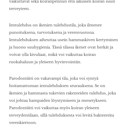
vaikuttavat sekä koiranpennun että aikuisen koiran suun
terveyteen.
Ientulehdus on ikenien tulehdustila, joka ilmenee
punoituksena, turvotuksena ja verenvuotona.
Ientulehduksen aiheuttaa usein hammaskiven kertyminen
ja huono suuhygienia. Tässä tilassa ikenet ovat herkät ja
voivat olla kivuliaat, mikä voi vaikuttaa koiran
ruokahaluun ja yleiseen hyvinvointiin.
Parodontiitti on vakavampi tila, joka voi syntyä
hoitamattoman ientulehduksen seurauksena. Se on
ikenien ja hammasta tukevien rakenteiden tulehdus, joka
voi johtaa hampaiden löystymiseen ja menetykseen.
Parodontiitti voi vaikuttaa myös koiran yleiseen
terveydentilaan, sillä tulehduksesta voi levitä bakteereita
verenkiertoon.