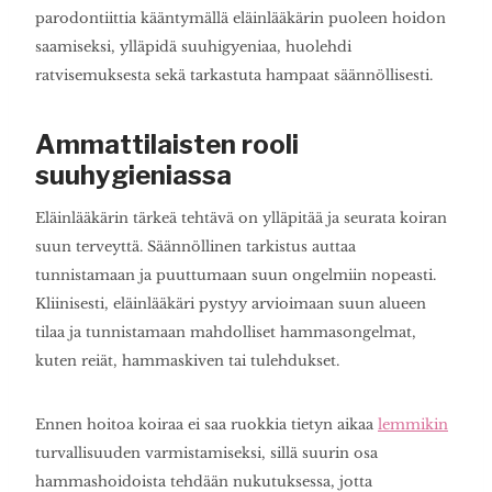
parodontiittia kääntymällä eläinlääkärin puoleen hoidon
saamiseksi, ylläpidä suuhigyeniaa, huolehdi
ratvisemuksesta sekä tarkastuta hampaat säännöllisesti.
Ammattilaisten rooli
suuhygieniassa
Eläinlääkärin tärkeä tehtävä on ylläpitää ja seurata koiran
suun terveyttä. Säännöllinen tarkistus auttaa
tunnistamaan ja puuttumaan suun ongelmiin nopeasti.
Kliinisesti, eläinlääkäri pystyy arvioimaan suun alueen
tilaa ja tunnistamaan mahdolliset hammasongelmat,
kuten reiät, hammaskiven tai tulehdukset.
Ennen hoitoa koiraa ei saa ruokkia tietyn aikaa
lemmikin
turvallisuuden varmistamiseksi, sillä suurin osa
hammashoidoista tehdään nukutuksessa, jotta