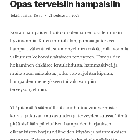
Opas terveisiin hampaisiin
Tekijä
Taikuri Tassu
21 joulukuun, 2023
Koiran hampaiden hoito on olennainen osa lemmikin
hyvinvointia. Kuten ihmisilläkin, puhtaat ja terveet
hampaat vähentävät suun ongelmien riskiä, joilla voi olla
vaikutusta kokonaisvaltaiseen terveyteen. Hampaiden
hoitaminen ehkäisee ientulehdusta, hammaskiveä ja
muita suun sairauksia, jotka voivat johtaa kipuun,
hampaiden menetykseen tai vakavampiin
terveysongelmiin.
Ylläpitämällä säännöllistä suunhoitoa voit varmistaa
koirasi jatkuvan mukavuuden ja terveyden suussa. Tämä
pitää sisällään päivittäisen hampaiden harjauksen,
oikeanlaisten harjausvälineiden käytön ja asianmukaisen