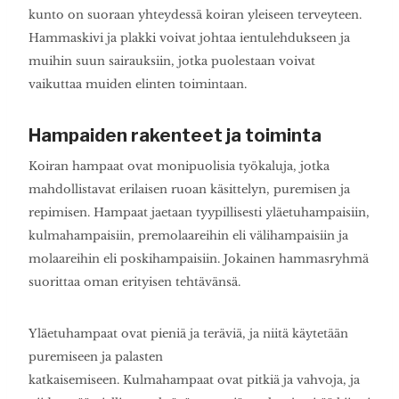
kunto on suoraan yhteydessä koiran yleiseen terveyteen.
Hammaskivi ja plakki voivat johtaa ientulehdukseen ja
muihin suun sairauksiin, jotka puolestaan voivat
vaikuttaa muiden elinten toimintaan.
Hampaiden rakenteet ja toiminta
Koiran hampaat ovat monipuolisia työkaluja, jotka
mahdollistavat erilaisen ruoan käsittelyn, puremisen ja
repimisen. Hampaat jaetaan tyypillisesti yläetuhampaisiin,
kulmahampaisiin, premolaareihin eli välihampaisiin ja
molaareihin eli poskihampaisiin. Jokainen hammasryhmä
suorittaa oman erityisen tehtävänsä.
Yläetuhampaat ovat pieniä ja teräviä, ja niitä käytetään
puremiseen ja palasten
katkaisemiseen. Kulmahampaat ovat pitkiä ja vahvoja, ja