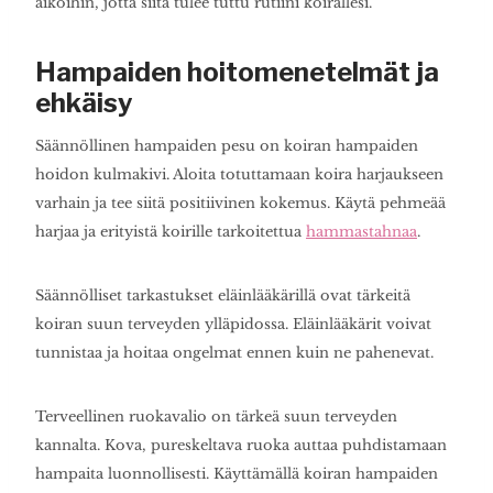
aikoihin, jotta siitä tulee tuttu rutiini koirallesi.
Hampaiden hoitomenetelmät ja
ehkäisy
Säännöllinen hampaiden pesu on koiran hampaiden
hoidon kulmakivi. Aloita totuttamaan koira harjaukseen
varhain ja tee siitä positiivinen kokemus. Käytä pehmeää
harjaa ja erityistä koirille tarkoitettua
hammastahnaa
.
Säännölliset tarkastukset eläinlääkärillä ovat tärkeitä
koiran suun terveyden ylläpidossa. Eläinlääkärit voivat
tunnistaa ja hoitaa ongelmat ennen kuin ne pahenevat.
Terveellinen ruokavalio on tärkeä suun terveyden
kannalta. Kova, pureskeltava ruoka auttaa puhdistamaan
hampaita luonnollisesti. Käyttämällä koiran hampaiden