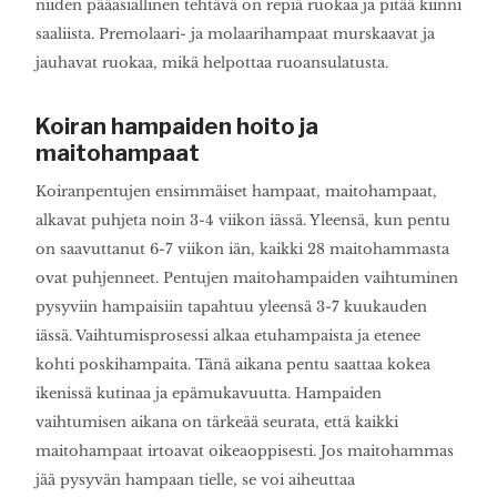
niiden pääasiallinen tehtävä on repiä ruokaa ja pitää kiinni
saaliista. Premolaari- ja molaarihampaat murskaavat ja
jauhavat ruokaa, mikä helpottaa ruoansulatusta.
Koiran hampaiden hoito ja
maitohampaat
Koiranpentujen ensimmäiset hampaat, maitohampaat,
alkavat puhjeta noin 3-4 viikon iässä. Yleensä, kun pentu
on saavuttanut 6-7 viikon iän, kaikki 28 maitohammasta
ovat puhjenneet. Pentujen maitohampaiden vaihtuminen
pysyviin hampaisiin tapahtuu yleensä 3-7 kuukauden
iässä. Vaihtumisprosessi alkaa etuhampaista ja etenee
kohti poskihampaita. Tänä aikana pentu saattaa kokea
ikenissä kutinaa ja epämukavuutta. Hampaiden
vaihtumisen aikana on tärkeää seurata, että kaikki
maitohampaat irtoavat oikeaoppisesti. Jos maitohammas
jää pysyvän hampaan tielle, se voi aiheuttaa