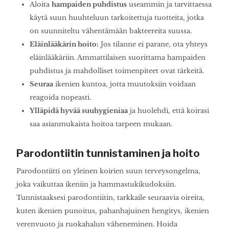
Aloita
hampaiden puhdistus
useammin ja tarvittaessa
käytä suun huuhteluun tarkoitettuja tuotteita, jotka
on suunniteltu vähentämään bakteereita suussa.
Eläinlääkärin hoito:
Jos tilanne ei parane, ota yhteys
eläinlääkäriin. Ammattilaisen suorittama hampaiden
puhdistus ja mahdolliset toimenpiteet ovat tärkeitä.
Seuraa
ikenien kuntoa, jotta muutoksiin voidaan
reagoida nopeasti.
Ylläpidä hyvää suuhygieniaa
ja huolehdi, että koirasi
saa asianmukaista hoitoa tarpeen mukaan.
Parodontiitin tunnistaminen ja hoito
Parodontiitti on yleinen koirien suun terveysongelma,
joka vaikuttaa ikeniin ja hammastukikudoksiin.
Tunnistaaksesi parodontiitin, tarkkaile seuraavia oireita,
kuten ikenien punoitus, pahanhajuinen hengitys, ikenien
verenvuoto ja ruokahalun väheneminen. Hoida