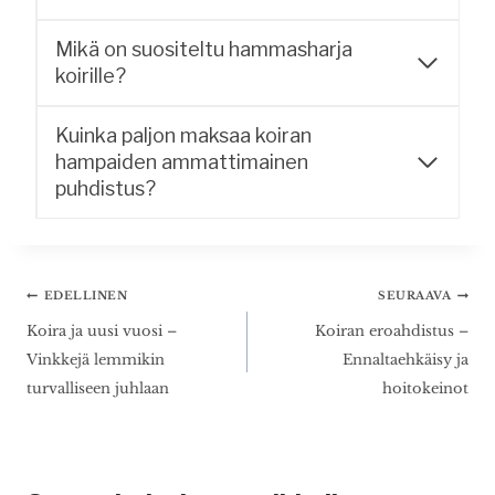
Mikä on suositeltu hammasharja
koirille?
Kuinka paljon maksaa koiran
hampaiden ammattimainen
puhdistus?
Artikkelien
EDELLINEN
SEURAAVA
selaus
Koira ja uusi vuosi –
Koiran eroahdistus –
Vinkkejä lemmikin
Ennaltaehkäisy ja
turvalliseen juhlaan
hoitokeinot