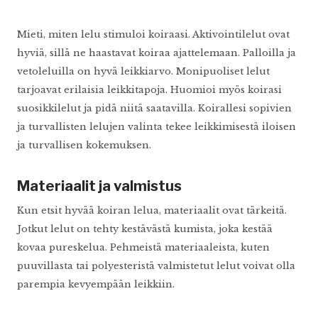
Mieti, miten lelu stimuloi koiraasi. Aktivointilelut ovat
hyviä, sillä ne haastavat koiraa ajattelemaan. Palloilla ja
vetoleluilla on hyvä leikkiarvo. Monipuoliset lelut
tarjoavat erilaisia leikkitapoja. Huomioi myös koirasi
suosikkilelut ja pidä niitä saatavilla. Koirallesi sopivien
ja turvallisten lelujen valinta tekee leikkimisestä iloisen
ja turvallisen kokemuksen.
Materiaalit ja valmistus
Kun etsit hyvää koiran lelua, materiaalit ovat tärkeitä.
Jotkut lelut on tehty kestävästä kumista, joka kestää
kovaa pureskelua. Pehmeistä materiaaleista, kuten
puuvillasta tai polyesteristä valmistetut lelut voivat olla
parempia kevyempään leikkiin.