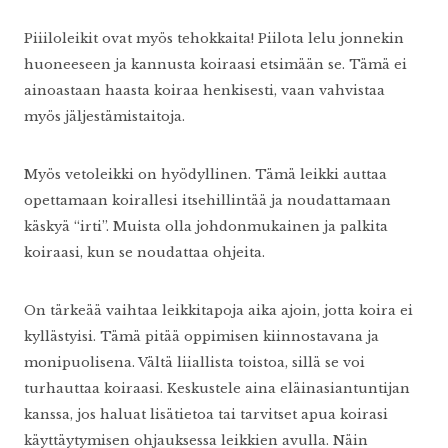
Piiiloleikit ovat myös tehokkaita! Piilota lelu jonnekin
huoneeseen ja kannusta koiraasi etsimään se. Tämä ei
ainoastaan haasta koiraa henkisesti, vaan vahvistaa
myös jäljestämistaitoja.
Myös vetoleikki on hyödyllinen. Tämä leikki auttaa
opettamaan koirallesi itsehillintää ja noudattamaan
käskyä “irti”. Muista olla johdonmukainen ja palkita
koiraasi, kun se noudattaa ohjeita.
On tärkeää vaihtaa leikkitapoja aika ajoin, jotta koira ei
kyllästyisi. Tämä pitää oppimisen kiinnostavana ja
monipuolisena. Vältä liiallista toistoa, sillä se voi
turhauttaa koiraasi. Keskustele aina eläinasiantuntijan
kanssa, jos haluat lisätietoa tai tarvitset apua koirasi
käyttäytymisen ohjauksessa leikkien avulla. Näin