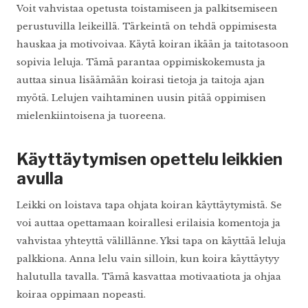
Voit vahvistaa opetusta toistamiseen ja palkitsemiseen
perustuvilla leikeillä. Tärkeintä on tehdä oppimisesta
hauskaa ja motivoivaa. Käytä koiran ikään ja taitotasoon
sopivia leluja. Tämä parantaa oppimiskokemusta ja
auttaa sinua lisäämään koirasi tietoja ja taitoja ajan
myötä. Lelujen vaihtaminen uusin pitää oppimisen
mielenkiintoisena ja tuoreena.
Käyttäytymisen opettelu leikkien
avulla
Leikki on loistava tapa ohjata koiran käyttäytymistä. Se
voi auttaa opettamaan koirallesi erilaisia komentoja ja
vahvistaa yhteyttä välillänne. Yksi tapa on käyttää leluja
palkkiona. Anna lelu vain silloin, kun koira käyttäytyy
halutulla tavalla. Tämä kasvattaa motivaatiota ja ohjaa
koiraa oppimaan nopeasti.