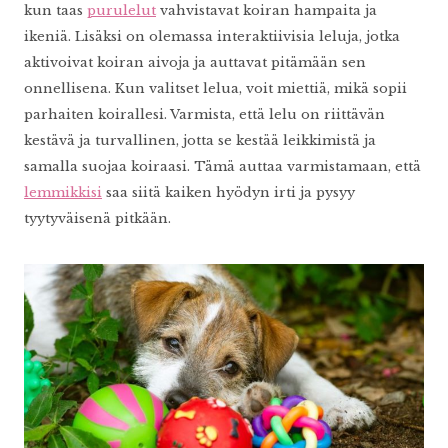
kun taas
purulelut
vahvistavat koiran hampaita ja
ikeniä. Lisäksi on olemassa interaktiivisia leluja, jotka
aktivoivat koiran aivoja ja auttavat pitämään sen
onnellisena. Kun valitset lelua, voit miettiä, mikä sopii
parhaiten koirallesi. Varmista, että lelu on riittävän
kestävä ja turvallinen, jotta se kestää leikkimistä ja
samalla suojaa koiraasi. Tämä auttaa varmistamaan, että
lemmikkisi
saa siitä kaiken hyödyn irti ja pysyy
tyytyväisenä pitkään.