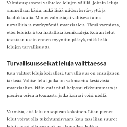
Valmistusprosessi vaihtelee lelujen välillä. Joitain leluja
ommellaan käsin, mikä lisää niiden kestävyyttä ja
laadukkuutta. Monet valmistajat valitsevat aina
turvallisia ja myrkyttömiä materiaaleja. Tämä varmistaa,
ettei leluista irtoa haitallisia kemikaaleja. Koiran lelut
testataan usein ennen myyntiin pääsyä, mikä lisää
lelujen turvallisuutta.
Turvallisuusseikat leluja valittaessa
Kun valitset leluja koirallesi, turvallisuus on ensisijaisen
tärkeää. Valitse lelut, jotka on valmistettu kestävästä
materiaalista. Näin estät niitä helposti rikkoutumasta ja
pienien osien irtoamasta, jotka koirasi voisi niellä.
Varmista, että lelu on sopivan kokoinen. Liian pienet
lelut voivat olla tukehtumisvaara, kun taas liian suuret
lelut voivat olla epämukavia koirallesi leikkiä.