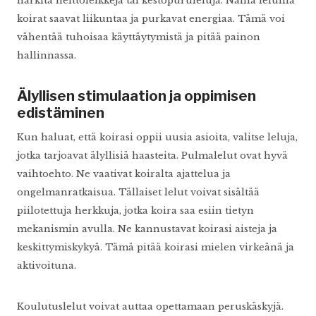
harkita heittoleikkejä tai kestopuruleluja. Näillä leluilla
koirat saavat liikuntaa ja purkavat energiaa. Tämä voi
vähentää tuhoisaa käyttäytymistä ja pitää painon
hallinnassa.
Älyllisen stimulaation ja oppimisen
edistäminen
Kun haluat, että koirasi oppii uusia asioita, valitse leluja,
jotka tarjoavat älyllisiä haasteita. Pulmalelut ovat hyvä
vaihtoehto. Ne vaativat koiralta ajattelua ja
ongelmanratkaisua. Tällaiset lelut voivat sisältää
piilotettuja herkkuja, jotka koira saa esiin tietyn
mekanismin avulla. Ne kannustavat koirasi aisteja ja
keskittymiskykyä. Tämä pitää koirasi mielen virkeänä ja
aktivoituna.
Koulutuslelut voivat auttaa opettamaan peruskäskyjä.