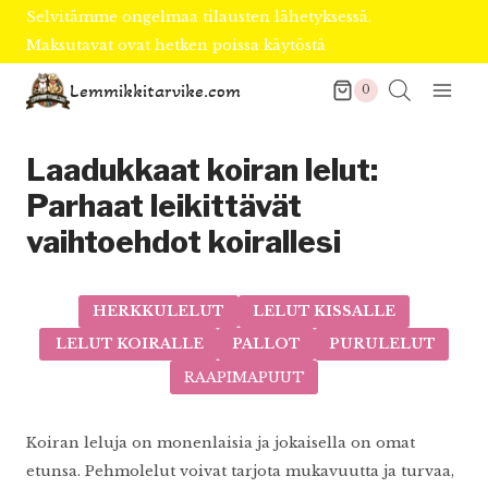
Siirry
Selvitämme ongelmaa tilausten lähetyksessä.
sisältöön
Maksutavat ovat hetken poissa käytöstä
Lemmikkitarvike.com
0
Laadukkaat koiran lelut:
Parhaat leikittävät
vaihtoehdot koirallesi
HERKKULELUT
LELUT KISSALLE
LELUT KOIRALLE
PALLOT
PURULELUT
RAAPIMAPUUT
Koiran leluja on monenlaisia ja jokaisella on omat
etunsa. Pehmolelut voivat tarjota mukavuutta ja turvaa,