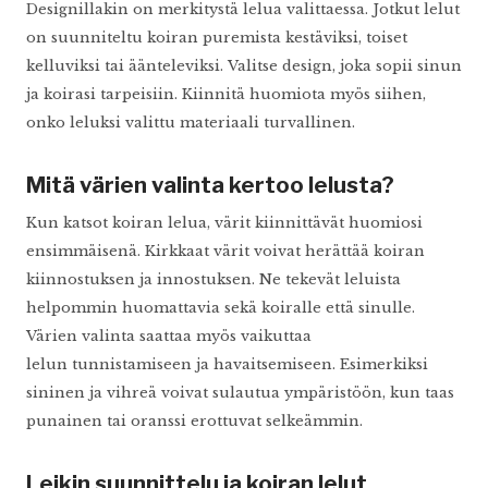
Designillakin on merkitystä lelua valittaessa. Jotkut lelut
on suunniteltu koiran puremista kestäviksi, toiset
kelluviksi tai äänteleviksi. Valitse design, joka sopii sinun
ja koirasi tarpeisiin. Kiinnitä huomiota myös siihen,
onko leluksi valittu materiaali turvallinen.
Mitä värien valinta kertoo lelusta?
Kun katsot koiran lelua, värit kiinnittävät huomiosi
ensimmäisenä. Kirkkaat värit voivat herättää koiran
kiinnostuksen ja innostuksen. Ne tekevät leluista
helpommin huomattavia sekä koiralle että sinulle.
Värien valinta saattaa myös vaikuttaa
lelun tunnistamiseen ja havaitsemiseen. Esimerkiksi
sininen ja vihreä voivat sulautua ympäristöön, kun taas
punainen tai oranssi erottuvat selkeämmin.
Leikin suunnittelu ja koiran lelut