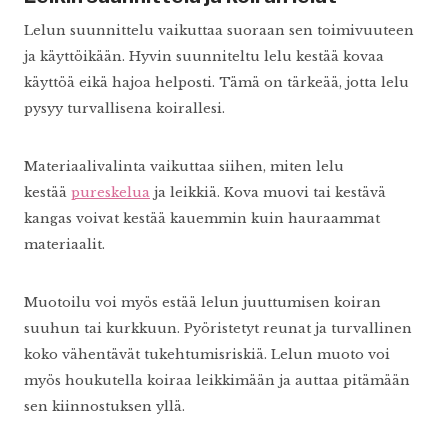
Lelun suunnittelu vaikuttaa suoraan sen toimivuuteen
ja käyttöikään. Hyvin suunniteltu lelu kestää kovaa
käyttöä eikä hajoa helposti. Tämä on tärkeää, jotta lelu
pysyy turvallisena koirallesi.
Materiaalivalinta vaikuttaa siihen, miten lelu
kestää
pureskelua
ja leikkiä. Kova muovi tai kestävä
kangas voivat kestää kauemmin kuin hauraammat
materiaalit.
Muotoilu voi myös estää lelun juuttumisen koiran
suuhun tai kurkkuun. Pyöristetyt reunat ja turvallinen
koko vähentävät tukehtumisriskiä. Lelun muoto voi
myös houkutella koiraa leikkimään ja auttaa pitämään
sen kiinnostuksen yllä.