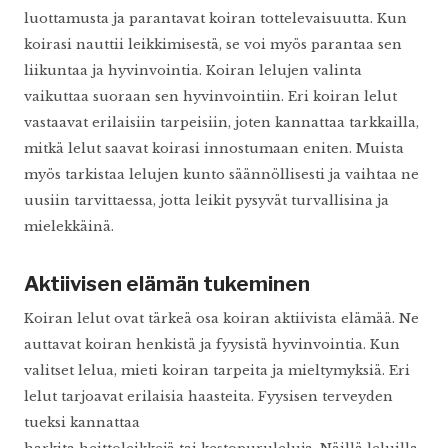
luottamusta ja parantavat koiran tottelevaisuutta. Kun
koirasi nauttii leikkimisestä, se voi myös parantaa sen
liikuntaa ja hyvinvointia. Koiran lelujen valinta
vaikuttaa suoraan sen hyvinvointiin. Eri koiran lelut
vastaavat erilaisiin tarpeisiin, joten kannattaa tarkkailla,
mitkä lelut saavat koirasi innostumaan eniten. Muista
myös tarkistaa lelujen kunto säännöllisesti ja vaihtaa ne
uusiin tarvittaessa, jotta leikit pysyvät turvallisina ja
mielekkäinä.
Aktiivisen elämän tukeminen
Koiran lelut ovat tärkeä osa koiran aktiivista elämää. Ne
auttavat koiran henkistä ja fyysistä hyvinvointia. Kun
valitset lelua, mieti koiran tarpeita ja mieltymyksiä. Eri
lelut tarjoavat erilaisia haasteita. Fyysisen terveyden
tueksi kannattaa