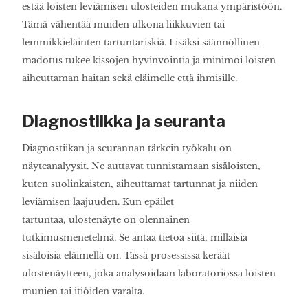
estää loisten leviämisen ulosteiden mukana ympäristöön.
Tämä vähentää muiden ulkona liikkuvien tai
lemmikkieläinten tartuntariskiä. Lisäksi säännöllinen
madotus tukee kissojen hyvinvointia ja minimoi loisten
aiheuttaman haitan sekä eläimelle että ihmisille.
Diagnostiikka ja seuranta
Diagnostiikan ja seurannan tärkein työkalu on
näyteanalyysit. Ne auttavat tunnistamaan sisäloisten,
kuten suolinkaisten, aiheuttamat tartunnat ja niiden
leviämisen laajuuden. Kun epäilet
tartuntaa, ulostenäyte on olennainen
tutkimusmenetelmä. Se antaa tietoa siitä, millaisia
sisäloisia eläimellä on. Tässä prosessissa keräät
ulostenäytteen, joka analysoidaan laboratoriossa loisten
munien tai itiöiden varalta.