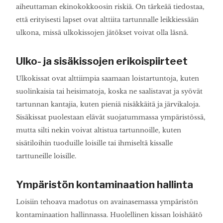
aiheuttaman ekinokokkoosin riskiä. On tärkeää tiedostaa,
että erityisesti lapset ovat alttiita tartunnalle leikkiessään
ulkona, missä ulkokissojen jätökset voivat olla läsnä.
Ulko- ja sisäkissojen erikoispiirteet
Ulkokissat ovat alttiimpia saamaan loistartuntoja, kuten
suolinkaisia tai heisimatoja, koska ne saalistavat ja syövät
tartunnan kantajia, kuten pieniä nisäkkäitä ja järvikaloja.
Sisäkissat puolestaan elävät suojatummassa ympäristössä,
mutta silti nekin voivat altistua tartunnoille, kuten
sisätiloihin tuoduille loisille tai ihmiseltä kissalle
tarttuneille loisille.
Ympäristön kontaminaation hallinta
Loisiin tehoava madotus on avainasemassa ympäristön
kontaminaation hallinnassa. Huolellinen kissan loishäätö