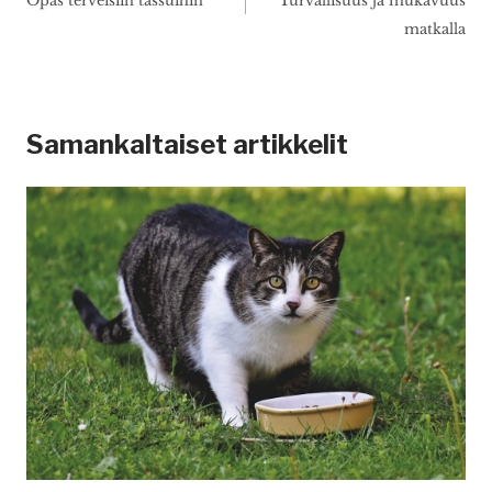
Opas terveisiin tassuihin
Turvallisuus ja mukavuus
matkalla
Samankaltaiset artikkelit