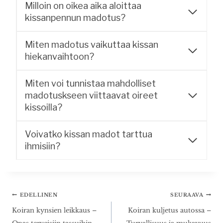
Milloin on oikea aika aloittaa
kissanpennun madotus?
Miten madotus vaikuttaa kissan
hiekanvaihtoon?
Miten voi tunnistaa mahdolliset
madotuskseen viittaavat oireet
kissoilla?
Voivatko kissan madot tarttua
ihmisiin?
Artikkelien
EDELLINEN
SEURAAVA
selaus
Koiran kynsien leikkaus –
Koiran kuljetus autossa –