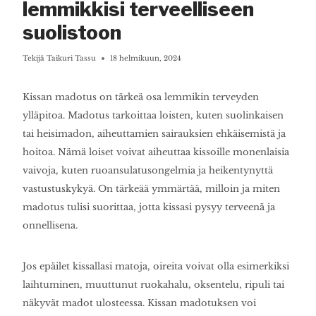
lemmikkisi terveelliseen
suolistoon
Tekijä
Taikuri Tassu
18 helmikuun, 2024
Kissan madotus on tärkeä osa lemmikin terveyden
ylläpitoa. Madotus tarkoittaa loisten, kuten suolinkaisen
tai heisimadon, aiheuttamien sairauksien ehkäisemistä ja
hoitoa. Nämä loiset voivat aiheuttaa kissoille monenlaisia
vaivoja, kuten ruoansulatusongelmia ja heikentynyttä
vastustuskykyä. On tärkeää ymmärtää, milloin ja miten
madotus tulisi suorittaa, jotta kissasi pysyy terveenä ja
onnellisena.
Jos epäilet kissallasi matoja, oireita voivat olla esimerkiksi
laihtuminen, muuttunut ruokahalu, oksentelu, ripuli tai
näkyvät madot ulosteessa. Kissan madotuksen voi