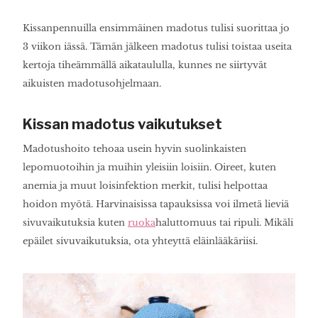
Kissanpennuilla ensimmäinen madotus tulisi suorittaa jo
3 viikon iässä. Tämän jälkeen madotus tulisi toistaa useita
kertoja tiheämmällä aikataululla, kunnes ne siirtyvät
aikuisten madotusohjelmaan.
Kissan madotus vaikutukset
Madotushoito tehoaa usein hyvin suolinkaisten
lepomuotoihin ja muihin yleisiin loisiin. Oireet, kuten
anemia ja muut loisinfektion merkit, tulisi helpottaa
hoidon myötä. Harvinaisissa tapauksissa voi ilmetä lieviä
sivuvaikutuksia kuten
ruoka
haluttomuus tai ripuli. Mikäli
epäilet sivuvaikutuksia, ota yhteyttä eläinlääkäriisi.