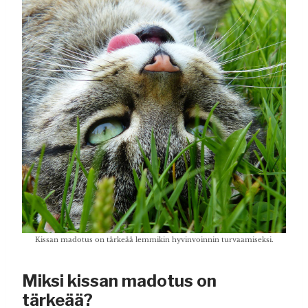
Kissan madotus on tärkeää lemmikin hyvinvoinnin turvaamiseksi.
Miksi kissan madotus on
tärkeää?