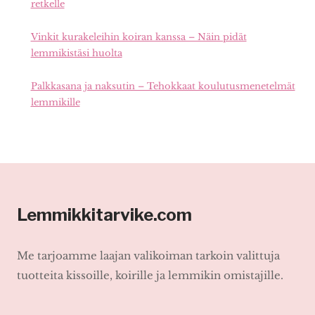
retkelle
Vinkit kurakeleihin koiran kanssa – Näin pidät
lemmikistäsi huolta
Palkkasana ja naksutin – Tehokkaat koulutusmenetelmät
lemmikille
Lemmikkitarvike.com
Me tarjoamme laajan valikoiman tarkoin valittuja
tuotteita kissoille, koirille ja lemmikin omistajille.