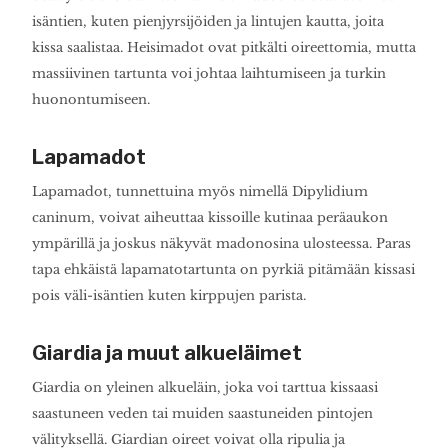
isäntien, kuten pienjyrsijöiden ja lintujen kautta, joita
kissa saalistaa. Heisimadot ovat pitkälti oireettomia, mutta
massiivinen tartunta voi johtaa laihtumiseen ja turkin
huonontumiseen.
Lapamadot
Lapamadot, tunnettuina myös nimellä Dipylidium
caninum, voivat aiheuttaa kissoille kutinaa peräaukon
ympärillä ja joskus näkyvät madonosina ulosteessa. Paras
tapa ehkäistä lapamatotartunta on pyrkiä pitämään kissasi
pois väli-isäntien kuten kirppujen parista.
Giardia ja muut alkueläimet
Giardia on yleinen alkueläin, joka voi tarttua kissaasi
saastuneen veden tai muiden saastuneiden pintojen
välityksellä. Giardian oireet voivat olla ripulia ja