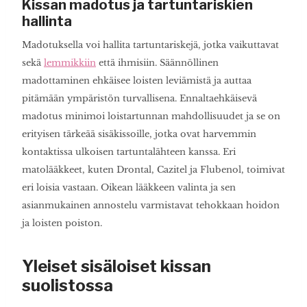
Kissan madotus ja tartuntariskien
hallinta
Madotuksella voi hallita tartuntariskejä, jotka vaikuttavat
sekä
lemmikkiin
että ihmisiin. Säännöllinen
madottaminen ehkäisee loisten leviämistä ja auttaa
pitämään ympäristön turvallisena. Ennaltaehkäisevä
madotus minimoi loistartunnan mahdollisuudet ja se on
erityisen tärkeää sisäkissoille, jotka ovat harvemmin
kontaktissa ulkoisen tartuntalähteen kanssa. Eri
matolääkkeet, kuten Drontal, Cazitel ja Flubenol, toimivat
eri loisia vastaan. Oikean lääkkeen valinta ja sen
asianmukainen annostelu varmistavat tehokkaan hoidon
ja loisten poiston.
Yleiset sisäloiset kissan
suolistossa