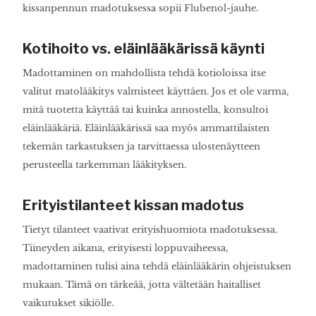
kissanpennun madotuksessa sopii Flubenol-jauhe.
Kotihoito vs. eläinlääkärissä käynti
Madottaminen on mahdollista tehdä kotioloissa itse
valitut matolääkitys valmisteet käyttäen. Jos et ole varma,
mitä tuotetta käyttää tai kuinka annostella, konsultoi
eläinlääkäriä. Eläinlääkärissä saa myös ammattilaisten
tekemän tarkastuksen ja tarvittaessa ulostenäytteen
perusteella tarkemman lääkityksen.
Erityistilanteet kissan madotus
Tietyt tilanteet vaativat erityishuomiota madotuksessa.
Tiineyden aikana, erityisesti loppuvaiheessa,
madottaminen tulisi aina tehdä eläinlääkärin ohjeistuksen
mukaan. Tämä on tärkeää, jotta vältetään haitalliset
vaikutukset sikiölle.