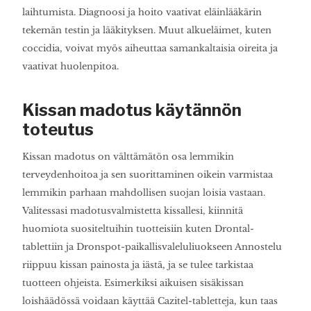
laihtumista. Diagnoosi ja hoito vaativat eläinlääkärin
tekemän testin ja lääkityksen. Muut alkueläimet, kuten
coccidia, voivat myös aiheuttaa samankaltaisia oireita ja
vaativat huolenpitoa.
Kissan madotus käytännön
toteutus
Kissan madotus on välttämätön osa lemmikin
terveydenhoitoa ja sen suorittaminen oikein varmistaa
lemmikin parhaan mahdollisen suojan loisia vastaan.
Valitessasi madotusvalmistetta kissallesi, kiinnitä
huomiota suositeltuihin tuotteisiin kuten Drontal-
tablettiin ja Dronspot-paikallisvaleluliuokseen Annostelu
riippuu kissan painosta ja iästä, ja se tulee tarkistaa
tuotteen ohjeista. Esimerkiksi aikuisen sisäkissan
loishäädössä voidaan käyttää Cazitel-tabletteja, kun taas