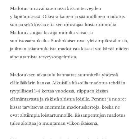
Madotus on avainasemassa kissan terveyden
ylläpitämisessä. Oikea-aikainen ja säännöllinen madotus
suojaa sekä kissaa että sen omistajaa loistartunnoilta.
Madotus suojaa kissoja monilta vatsa- ja
suolistosairauksilta. Suolinkaiset ovat yleisimpiä sisäloisia,
ja ilman asianmukaista madotusta kissasi voi kärsiä niiden
aiheuttamista terveysongelmista.
Madotuksen aikataulu kannattaa suunnitella yhdessä
eläinlääkärin kanssa. Aikuisilla kissoilla madotus tehdään
tyypillisesti 1-4 kertaa vuodessa, riippuen kissan
elämäntavasta ja riskistä altistua loisille. Pennut ja nuoret
kissat tarvitsevat enemmän madotuskertoja, koska ne
ovat alttiimpia loistartunnoille. Kissanpentujen madotus
tulee aloittaa jo muutaman viikon ikäisenä.