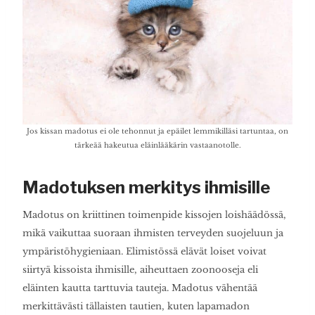
Jos kissan madotus ei ole tehonnut ja epäilet lemmikilläsi tartuntaa, on
tärkeää hakeutua eläinlääkärin vastaanotolle.
Madotuksen merkitys ihmisille
Madotus on kriittinen toimenpide kissojen loishäädössä,
mikä vaikuttaa suoraan ihmisten terveyden suojeluun ja
ympäristöhygieniaan. Elimistössä elävät loiset voivat
siirtyä kissoista ihmisille, aiheuttaen zoonooseja eli
eläinten kautta tarttuvia tauteja. Madotus vähentää
merkittävästi tällaisten tautien, kuten lapamadon