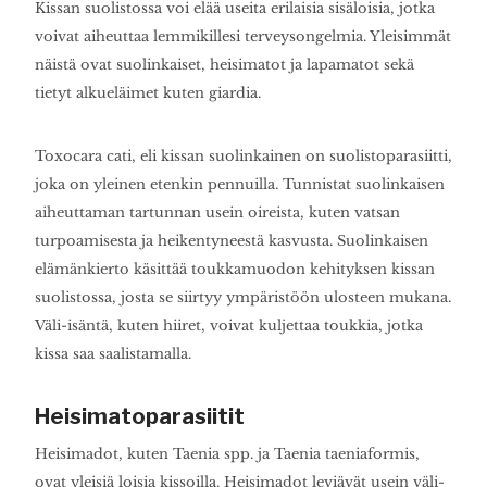
Kissan suolistossa voi elää useita erilaisia sisäloisia, jotka
voivat aiheuttaa lemmikillesi terveysongelmia. Yleisimmät
näistä ovat suolinkaiset, heisimatot ja lapamatot sekä
tietyt alkueläimet kuten giardia.
Toxocara cati, eli kissan suolinkainen on suolistoparasiitti,
joka on yleinen etenkin pennuilla. Tunnistat suolinkaisen
aiheuttaman tartunnan usein oireista, kuten vatsan
turpoamisesta ja heikentyneestä kasvusta. Suolinkaisen
elämänkierto käsittää toukkamuodon kehityksen kissan
suolistossa, josta se siirtyy ympäristöön ulosteen mukana.
Väli-isäntä, kuten hiiret, voivat kuljettaa toukkia, jotka
kissa saa saalistamalla.
Heisimatoparasiitit
Heisimadot, kuten Taenia spp. ja Taenia taeniaformis,
ovat yleisiä loisia kissoilla. Heisimadot leviävät usein väli-