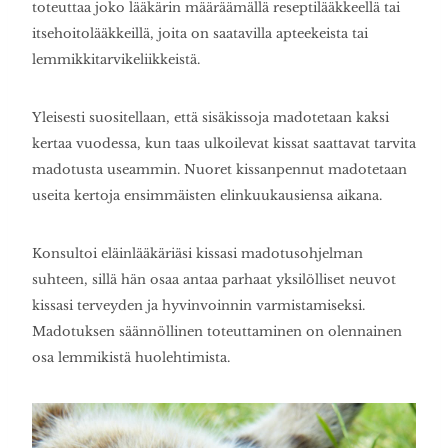
toteuttaa joko lääkärin määräämällä reseptilääkkeellä tai
itsehoitolääkkeillä, joita on saatavilla apteekeista tai
lemmikkitarvikeliikkeistä.
Yleisesti suositellaan, että sisäkissoja madotetaan kaksi
kertaa vuodessa, kun taas ulkoilevat kissat saattavat tarvita
madotusta useammin. Nuoret kissanpennut madotetaan
useita kertoja ensimmäisten elinkuukausiensa aikana.
Konsultoi eläinlääkäriäsi kissasi madotusohjelman
suhteen, sillä hän osaa antaa parhaat yksilölliset neuvot
kissasi terveyden ja hyvinvoinnin varmistamiseksi.
Madotuksen säännöllinen toteuttaminen on olennainen
osa lemmikistä huolehtimista.