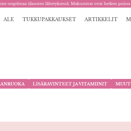
me ongelmaa tilausten lähetyksessä. Maksutavat ovat hetken poissa
ALE
TUKKUPAKKAUKSET
ARTIKKELIT
M
RANRUOKA
LISÄRAVINTEET JA VITAMIINIT
MUUT