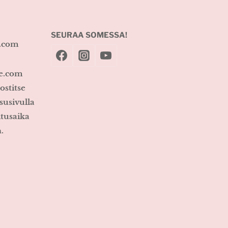
SEURAA SOMESSA!
e.com
ke.com
ostitse
susivulla
itusaika
.