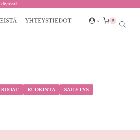
 käytöstä
EISTÄ
YHTEYSTIEDOT
0
 RUOAT
RUOKINTA
SÄILYTYS