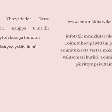
Yhteystiedot
Kassa
www.lemmikkitarvik
ori
Kauppa
Oma tili
info(at)lemmikkitarvi
yttöehdot ja toimitus
Toimitukset päivittäin p
ksityisyyskäytännöt
Toimituksesta vastaa mak
valitsemasi kuriiri. Toim
päivittyy päivittäin